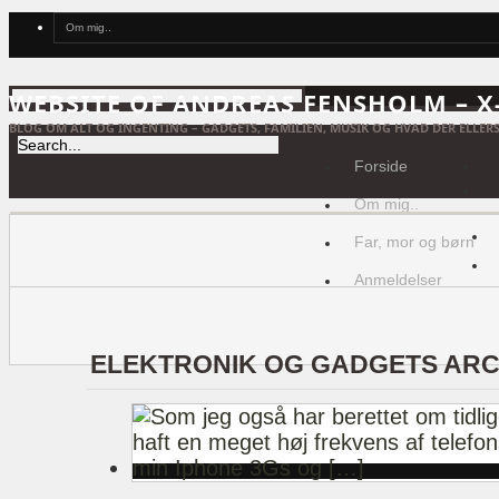
Om mig..
WEBSITE OF ANDREAS FENSHOLM – 
BLOG OM ALT OG INGENTING – GADGETS, FAMILIEN, MUSIK OG HVAD DER ELLERS
Forside
Om mig..
Far, mor og børn
Anmeldelser
ELEKTRONIK OG GADGETS ARC