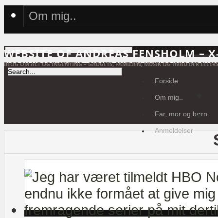
Om mig..
WEBSITE OF ANDREAS FENSHOLM – 
BLOG OM ALT OG INGENTING – GADGETS, FAMILIEN, MUSIK OG HVAD DER ELLERS
Forside
Om mig..
Far, mor og børn
Anmeldelser