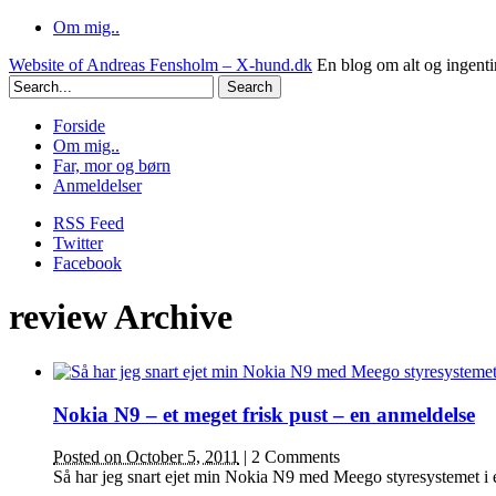
Om mig..
Website of Andreas Fensholm – X-hund.dk
En blog om alt og ingenti
Forside
Om mig..
Far, mor og børn
Anmeldelser
RSS Feed
Twitter
Facebook
review Archive
Nokia N9 – et meget frisk pust – en anmeldelse
Posted on October 5, 2011
|
2 Comments
Så har jeg snart ejet min Nokia N9 med Meego styresystemet i e