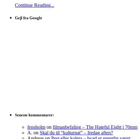
Continue Reading...
Gejl fra Google
Seneste kommentarer:
fensholm
on
filmanbefaling – The Hateful Eight i 70mm
A.
on
Skal du til “kulturnat” – fredag aften?
Andreas
on
Pest eller kolera – hvad er egentlig værst