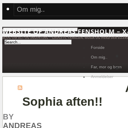
Om mig..
WEBSITE OF ANDREAS FENSHOLM – 
BLOG OM ALT OG INGENTING – GADGETS, FAMILIEN, MUSIK OG HVAD DER ELLERS
Forside
Om mig..
Far, mor og børn
Anmeldelser
Sophia aften!!
BY
ANDREAS