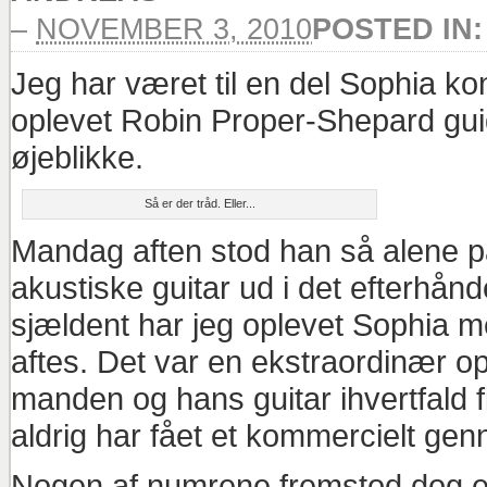
–
NOVEMBER 3, 2010
POSTED IN
Jeg har været til en del Sophia ko
oplevet Robin Proper-Shepard guid
øjeblikke.
Så er der tråd. Eller...
Mandag aften stod han så alene p
akustiske guitar ud i det efterhå
sjældent har jeg oplevet Sophia m
aftes. Det var en ekstraordinær op
manden og hans guitar ihvertfald fi
aldrig har fået et kommercielt ge
Nogen af numrene fremstod dog e