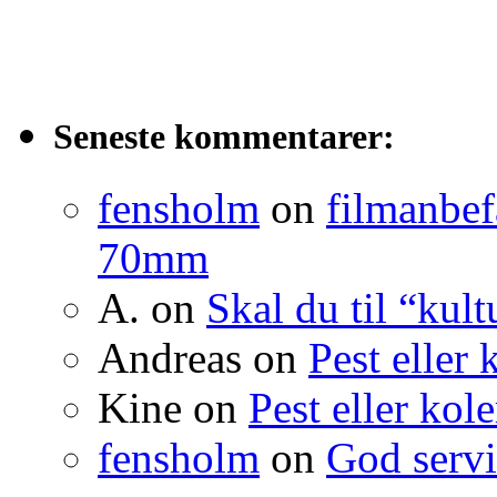
Seneste kommentarer:
fensholm
on
filmanbef
70mm
A.
on
Skal du til “kult
Andreas
on
Pest eller 
Kine
on
Pest eller kol
fensholm
on
God serv