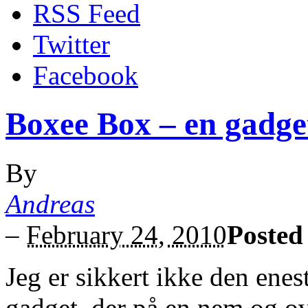
RSS Feed
Twitter
Facebook
Boxee Box – en gadge
By
Andreas
–
February 24, 2010
Posted
Jeg er sikkert ikke den enest
gadget, der på en nem og ov