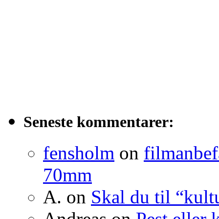
Seneste kommentarer:
fensholm
on
filmanbef
70mm
A.
on
Skal du til “kult
Andreas
on
Pest eller 