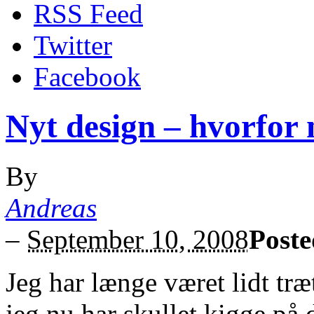
RSS Feed
Twitter
Facebook
Nyt design – hvorfor 
By
Andreas
–
September 10, 2008
Poste
Jeg har længe været lidt træ
jeg nu har skullet kigge på d